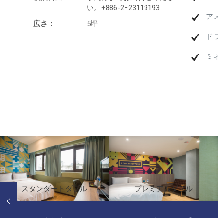
い。+886-2−23119193
ア
広さ：
5坪
ド
ミ
スタンダートダブル
プレミアムダブル